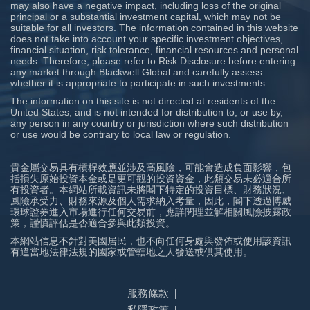
may also have a negative impact, including loss of the original
principal or a substantial investment capital, which may not be
suitable for all investors. The information contained in this website
does not take into account your specific investment objectives,
financial situation, risk tolerance, financial resources and personal
needs. Therefore, please refer to Risk Disclosure before entering
any market through Blackwell Global and carefully assess
whether it is appropriate to participate in such investments.
The information on this site is not directed at residents of the
United States, and is not intended for distribution to, or use by,
any person in any country or jurisdiction where such distribution
or use would be contrary to local law or regulation.
貴金屬交易具有槓桿效應並涉及高風險，可能會造成負面影響，包
括損失原始投資本金或是更可觀的投資資金，此類交易未必適合所
有投資者。本網站所載資訊未將閣下特定的投資目標、財務狀況、
風險承受力、財務來源及個人需求納入考量，因此，閣下透過博威
環球證券進入市場進行任何交易前，應詳閱理並解相關風險披露政
策，謹慎評估是否適合參與此類投資。
本網站信息不針對美國居民，也不向任何身處與發佈或使用該資訊
有違當地法律法規的國家或管轄地之人發送或供其使用。
服務條款
私隱政策