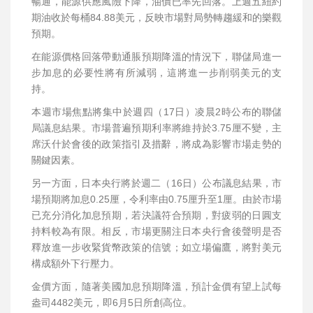
暢通，能源供應風險下降，油價已率先回落。上週五紐約
期油收於每桶84.88美元，反映市場對局勢轉趨緩和的樂觀
預期。
在能源價格回落帶動通脹預期降溫的情況下，聯儲局進一
步加息的必要性將有所減弱，這將進一步削弱美元的支
持。
本週市場焦點將集中於週四（17日）凌晨2時公布的聯儲
局議息結果。市場普遍預期利率將維持於3.75厘不變，主
席沃什於會後的政策指引及措辭，將成為影響市場走勢的
關鍵因素。
另一方面，日本央行將於週二（16日）公布議息結果，市
場預期將加息0.25厘，令利率由0.75厘升至1厘。由於市場
已充分消化加息預期，若決議符合預期，對疲弱的日圓支
持料較為有限。相反，市場更關注日本央行會後聲明是否
釋放進一步收緊貨幣政策的信號；如立場偏鷹，將對美元
構成額外下行壓力。
金價方面，隨著美國加息預期降溫，預計金價有望上試每
盎司4482美元，即6月5日所創高位。