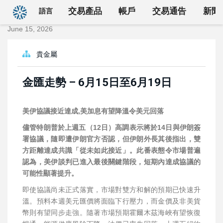
回首頁
交易產品
帳戶
交易通告
新聞
語言
June 15, 2026
貴金屬
金匯走勢 – 6月15日至6月19日
美伊協議接近達成
,
美加息有望降溫令美元回落
儘管特朗普於上週五（12日）高調表示將於14日與伊朗簽
署協議，隨即遭伊朗官方否認，但伊朗外長其後指出，雙
方距離達成共識「從未如此接近」。此番表態令市場普遍
認為，美伊談判已進入最後關鍵階段，短期
內
達成協議的
可能性顯著提升。
即使協議尚未正式落實，市場對雙方和解的預期已快速升
溫。預料本週美元匯價將面臨下行壓力，而金價及非美貨
幣則有望同步走強。隨著市場預期霍爾木茲海峽有望恢復