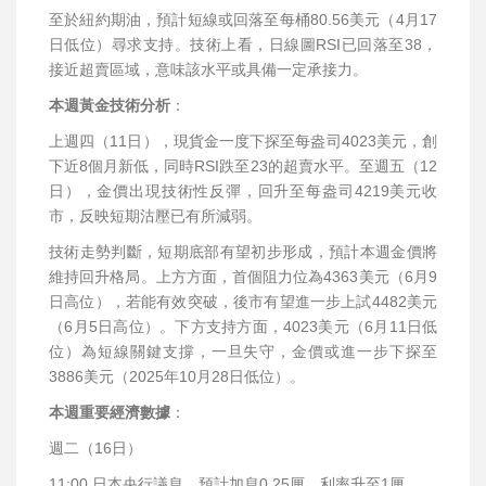
至於紐約期油，預計短線或回落至每桶80.56美元（4月17
日低位）尋求支持。技術上看，日線圖RSI已回落至38，
接近超賣區域，意味該水平或具備一定承接力。
本週黃金技術分析
：
上週四（11日），現貨金一度下探至每盎司4023美元，創
下近8個月新低，同時RSI跌至23的超賣水平。至週五（12
日），金價出現技術性反彈，回升至每盎司4219美元收
市，反映短期沽壓已有所減弱。
技術走勢判斷，短期底部有望初步形成，預計本週金價將
維持回升格局。上方方面，首個阻力位為4363美元（6月9
日高位），若能有效突破，後市有望進一步上試4482美元
（6月5日高位）。下方支持方面，4023美元（6月11日低
位）為短線關鍵支撐，一旦失守，金價或進一步下探至
3886美元（2025年10月28日低位）。
本週重要經濟數據
：
週二（16日）
11:00 日本央行議息，預計加息0.25厘，利率升至1厘