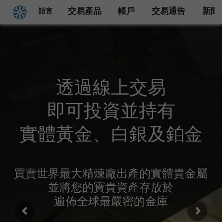
回首頁
交易產品
帳戶
交易通告
新聞
語言
透過線上交易
即可投資並持有
實體黃金、白銀及鉑金
買賣世界最大精煉廠出產的實體貴金屬
並將您的寶貴資產存放於
遍佈全球最嚴密的金庫