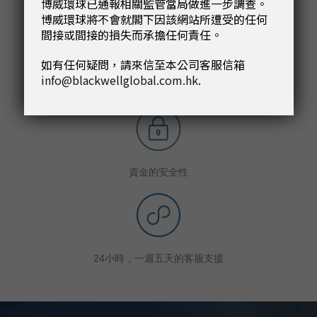
誠信和卓越的服務致力於成為最受信賴的金融服務商。
博威環球已通報相關監管當局做進一步調查。
博威環球將不會就閣下因該網站所遭受的任何
間接或間接的損失而承擔任何責任。
如有任何疑問，請來信至本公司客服信箱
info@blackwellglobal.com.hk
.
即時的交易速度
資金的安全性
24小時，一週五天的客服支援