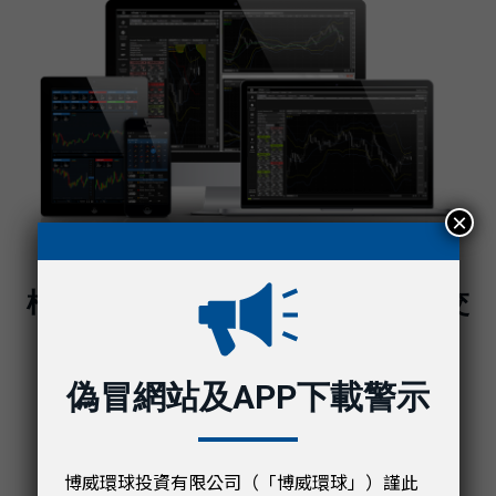
×
根據您的資產類別選擇領先業界的交
易平台
偽冒網站及APP下載警示
Blackwell Trader MT4
MetaTrader 4 – 最受歡迎的外匯交易平台。
BlackwellTrader MT4 能提供最優質的交易經驗。
博威環球投資有限公司（「博威環球」）謹此
可用於桌面和行動裝置