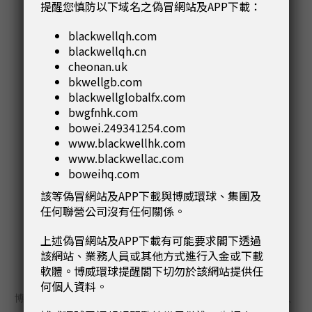
提醒您慎防以下域名之偽冒網站及APP下載：
blackwellqh.com
試用 MT4
blackwellqh.cn
cheonan.uk
MetalDesk 2
bkwellgb.com
blackwellglobalfx.com
全球第一個交易導向的實體貴金屬的交易平台。
bwgfnhk.com
能於任何地方線上操作
bowei.249341254.com
www.blackwellhk.com
試用 MetalDesk 2
www.blackwellac.com
boweihq.com
該等偽冒網站及APP下載與博威環球、集團及
任何聯營公司沒有任何關係。
上述偽冒網站及APP下載有可能要求閣下透過
該網站、業務人員或其他方式進行入金或下載
博威的優勢
軟體。博威環球提醒閣下切勿於該網站提供任
何個人資料。
博威香港秉持著同世界其他地區嚴格的標準審視自己，透過透明、