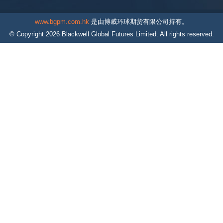
www.bgpm.com.hk
是由博威环球期货有限公司持有。
© Copyright
2026
Blackwell Global Futures Limited. All rights reserved.