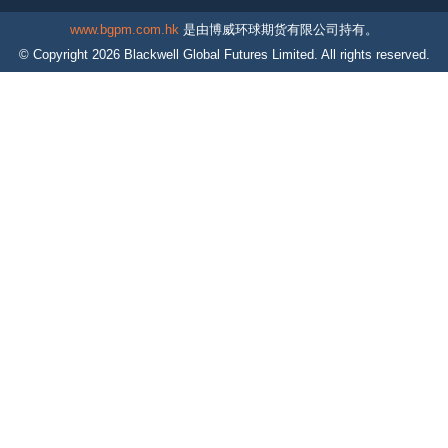
www.bgpm.com.hk
是由博威环球期货有限公司持有。
© Copyright
2026
Blackwell Global Futures Limited. All rights reserved.