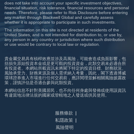
does not take into account your specific investment objectives,
financial situation, risk tolerance, financial resources and personal
needs. Therefore, please refer to Risk Disclosure before entering
any market through Blackwell Global and carefully assess
whether it is appropriate to participate in such investments.
The information on this site is not directed at residents of the
United States, and is not intended for distribution to, or use by,
any person in any country or jurisdiction where such distribution
or use would be contrary to local law or regulation.
貴金屬交易具有槓桿效應並涉及高風險，可能會造成負面影響，包
括損失原始投資本金或是更可觀的投資資金，此類交易未必適合所
有投資者。本網站所載資訊未將閣下特定的投資目標、財務狀況、
風險承受力、財務來源及個人需求納入考量，因此，閣下透過博威
環球證券進入市場進行任何交易前，應詳閱理並解相關風險披露政
策，謹慎評估是否適合參與此類投資。
本網站信息不針對美國居民，也不向任何身處與發佈或使用該資訊
有違當地法律法規的國家或管轄地之人發送或供其使用。
服務條款
私隱政策
風險聲明