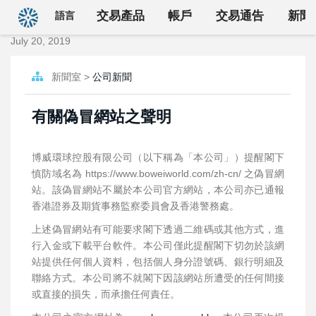
回首頁
交易產品
帳戶
交易通告
新聞
語言
July 20, 2019
新聞室 >
公司新聞
有關偽冒網站之聲明
博威環球控股有限公司（以下稱為「本公司」）提醒閣下
慎防域名為 https://www.boweiworld.com/zh-cn/ 之偽冒網
站。該偽冒網站不屬於本公司官方網站，本公司亦已通報
香港證券及期貨事務監察委員會及香港警務處。
上述偽冒網站有可能要求閣下透過二維碼或其他方式，進
行入金或下載平台軟件。本公司僅此提醒閣下切勿於該網
站提供任何個人資料，包括個人身分證號碼、銀行明細及
聯絡方式。本公司將不就閣下因該網站所遭受的任何間接
或直接的損失，而承擔任何責任。