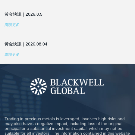
黃金快訊｜2026.8.5
閱讀更多
黃金快訊｜2026.08.04
閱讀更多
Trading in precious metals is leveraged, involves high risks and
may also have a negative impact, including loss of the original
principal or a substantial investment capital, which may not be
suitable for all investors. The information contained in this website