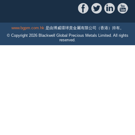
www.bgpm.com.hk
是由博威環球貴金屬有限公司（香港）持有。
© Copyright
2026
Blackwell Global Precious Metals Limited. All rights
reserved.